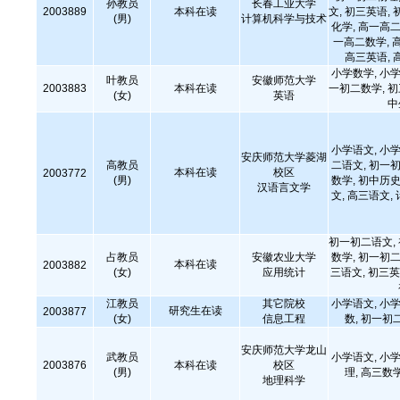
孙教员
长春工业大学
2003889
本科在读
文, 初三英语, 
(男)
计算机科学与技术
化学, 高一高二
一高二数学, 
高三英语, 
小学数学, 小学
叶教员
安徽师范大学
2003883
本科在读
一初二数学, 
(女)
英语
中
小学语文, 小学
安庆师范大学菱湖
高教员
二语文, 初一初
本科在读
校区
2003772
(男)
数学, 初中历史
汉语言文学
文, 高三语文,
初一初二语文,
占教员
安徽农业大学
数学, 初一初二
本科在读
2003882
(女)
应用统计
三语文, 初三英
江教员
其它院校
小学语文, 小学
研究生在读
2003877
(女)
信息工程
数, 初一初
安庆师范大学龙山
武教员
小学语文, 小学
2003876
本科在读
校区
(男)
理, 高三数
地理科学