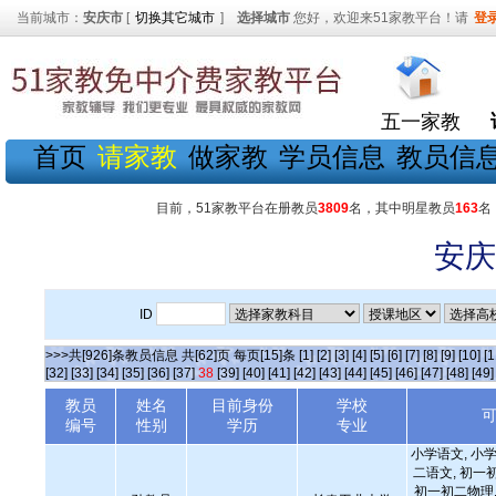
当前城市：
安庆市
[
切换其它城市
]
选择城市
您好，欢迎来51家教平台！请
登
五一家教
首页
请家教
做家教
学员信息
教员信
目前，51家教平台在册教员
3809
名，其中明星教员
163
名
安庆
ID
>>>共[926]条教员信息 共[62]页 每页[15]条
[1]
[2]
[3]
[4]
[5]
[6]
[7]
[8]
[9]
[10]
[1
[32]
[33]
[34]
[35]
[36]
[37]
38
[39]
[40]
[41]
[42]
[43]
[44]
[45]
[46]
[47]
[48]
[49]
教员
姓名
目前身份
学校
编号
性别
学历
专业
小学语文, 小学
二语文, 初一
初一初二物理,