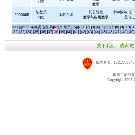
(男)
数学
陆教员
其它院校
小学数学, 初
2003865
本科在读
(女)
数学与应用数学
理, 初
>>>共[926]条教员信息 共[62]页 每页[15]条
[1]
[2]
[3]
[4]
[5]
[6]
[7]
[8]
[9]
[10]
[1
[32]
[33]
[34]
[35]
[36]
[37]
38
[39]
[40]
[41]
[42]
[43]
[44]
[45]
[46]
[47]
[48]
[49]
关于我们
-
请家教
联系电话：1521553345
国家工信部备
Copyright 2007-