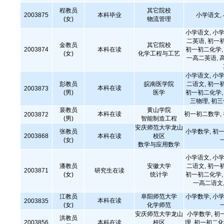
程教员
其它院校
2003875
本科毕业
小学语文,
(女)
物流管理
小学语文, 小学
二英语, 初一
金教员
其它院校
2003874
本科在读
初一初二化学, 
(女)
化学工程与工艺
一高二英语, 
小学语文, 小学
彭教员
皖南医学院
二语文, 初一
本科在读
2003873
(男)
医学
初一初二化学, 
三物理, 初
裴教员
黄山学院
本科在读
初一初二数学,
2003872
(男)
智能制造工程
安庆师范大学龙山
张教员
小学数学, 初一
2003868
本科在读
校区
(女)
数学与应用数学
小学语文, 小学
潘教员
安徽大学
二语文, 初一
2003871
研究生在读
(女)
统计学
初一初二化学, 
一高二语文,
江教员
阜阳师范大学
小学数学, 小学
本科在读
2003835
(女)
化学师范
安庆师范大学龙山
小学数学, 初
洪教员
2003856
本科在读
校区
理, 初一初二化