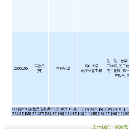
初一初二数学, 
冯教员
燕山大学
三物理, 初三化
本科毕业
2005105
(男)
电子信息工程
高二物理, 高一
三数学, 
>>>共[926]条教员信息 共[62]页 每页[15]条
1
[2]
[3]
[4]
[5]
[6]
[7]
[8]
[9]
[10]
[11
[33]
[34]
[35]
[36]
[37]
[38]
[39]
[40]
[41]
[42]
[43]
[44]
[45]
[46]
[47]
[48]
[49]
[50
关于我们
-
请家教