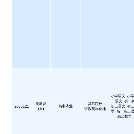
小学语文, 小学
二语文, 初一
周教员
其它院校
高中毕业
初三语文, 初三
2005121
(女)
语数英物化地
学, 高一高二语
高二数学,