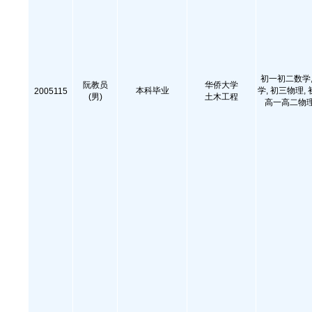
初一初二数学,
阮教员
华侨大学
本科毕业
学, 初三物理,
2005115
(男)
土木工程
高一高二物理