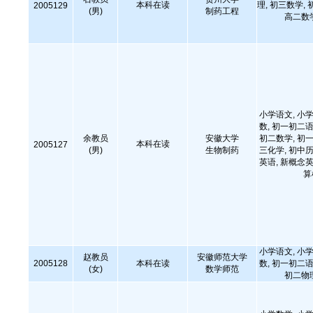
本科在读
理, 初三数学, 
2005129
(男)
制药工程
高二数
小学语文, 小学
数, 初一初二语
余教员
安徽大学
初二数学, 初一
本科在读
2005127
(男)
生物制药
三化学, 初中历
英语, 新概念英
算
小学语文, 小学
赵教员
安徽师范大学
2005128
本科在读
数, 初一初二语
(女)
数学师范
初二物