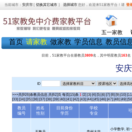
当前城市：
安庆市
[
切换其它城市
]
选择城市
您好，欢迎来51家教平台！请
登
五一家教
首页
请家教
做家教
学员信息
教员信
目前，51家教平台在册教员
3809
名，其中明星教员
163
名
安庆
ID
>>>共[926]条教员信息 共[62]页 每页[15]条
1
[2]
[3]
[4]
[5]
[6]
[7]
[8]
[9]
[10]
[11
[33]
[34]
[35]
[36]
[37]
[38]
[39]
[40]
[41]
[42]
[43]
[44]
[45]
[46]
[47]
[48]
[49]
[50
教员
姓名
目前身份
学校
编号
性别
学历
专业
小学数学, 初
石教员
贵州大学