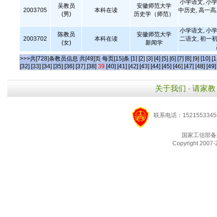
小学语文, 小学
吴教员
安徽师范大学
2003705
本科在读
中历史, 高一
(男)
历史学（师范）
小学语文, 小学
陈教员
安徽师范大学
2003702
本科在读
二语文, 初一初
(女)
新闻学
>>>共[728]条教员信息 共[49]页 每页[15]条
[1]
[2]
[3]
[4]
[5]
[6]
[7]
[8]
[9]
[10]
[1
[32]
[33]
[34]
[35]
[36]
[37]
[38]
39
[40]
[41]
[42]
[43]
[44]
[45]
[46]
[47]
[48]
[49]
关于我们
-
请家教
联系电话：1521553345
国家工信部备
Copyright 2007-