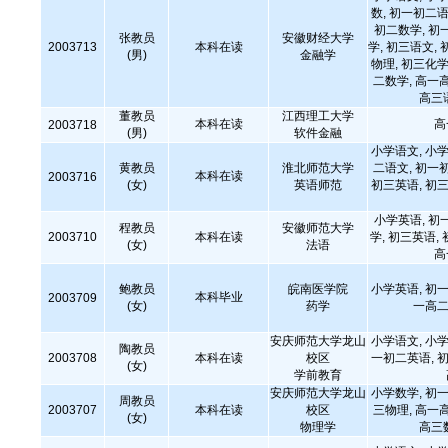
数, 初一初二语
初二数学, 初
张教员
安徽财经大学
2003713
本科在读
学, 初三语文, 
(男)
金融学
物理, 初三化学
二数学, 高一
高三
董教员
江西理工大学
本科在读
高
2003718
(男)
软件金融
小学语文, 小学
黄教员
淮北师范大学
二语文, 初一
本科在读
2003716
(女)
英语师范
初三英语, 初三
小学英语, 初
程教员
安徽师范大学
2003710
本科在读
学, 初三英语,
(女)
法语
高
鲍教员
皖南医学院
小学英语, 初一
本科毕业
2003709
(女)
药学
一高二
安庆师范大学龙山
小学语文, 小学
陶教员
2003708
本科在读
校区
一初二英语, 初
(女)
学前教育
安庆师范大学龙山
小学数学, 初一
周教员
2003707
本科在读
校区
三物理, 高一
(女)
物理学
高三