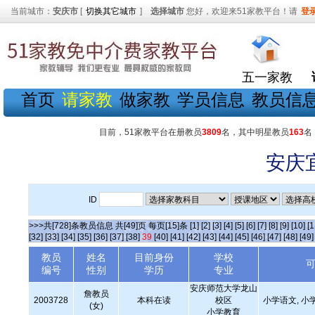
当前城市：
安庆市
[
切换其它城市
]
选择城市
您好，欢迎来51家教平台！请
登
五一家教
首页
请家教
做家教
学员信息
教员信
目前，51家教平台在册教员
3809
名，其中明星教员
163
名
安庆
ID
>>>共[728]条教员信息 共[49]页 每页[15]条
[1]
[2]
[3]
[4]
[5]
[6]
[7]
[8]
[9]
[10]
[1
[32]
[33]
[34]
[35]
[36]
[37]
[38]
39
[40]
[41]
[42]
[43]
[44]
[45]
[46]
[47]
[48]
[49]
教员
姓名
目前身份
学校
编号
性别
学历
专业
安庆师范大学龙山
詹教员
2003728
本科在读
校区
小学语文, 小
(女)
小学教育