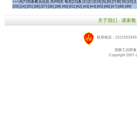
>>>共[728]条教员信息 共[49]页 每页[15]条
[1]
[2]
[3]
[4]
[5]
[6]
[7]
[8]
[9]
[10]
[1
[33]
[34]
[35]
[36]
[37]
[38]
[39]
[40]
[41]
[42]
[43]
[44]
[45]
[46]
[47]
[48]
[49]
关于我们
-
请家教
联系电话：1521553345
国家工信部备
Copyright 2007-