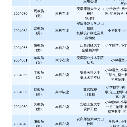
应用心理
三化
安庆师范大学龙山
小学数学, 初
周教员
2004070
本科在读
校区
理, 初三数学,
(男)
物理学
安庆师范大学龙山
曹教员
校区
本科在读
小学数学, 
2004068
(男)
机械设计制造及其
自动化
姚教员
江西财经大学
小学数学, 小学
2004065
本科在读
(女)
金融精算学
尔教员
安庆职业技术学院
大专在读
小学语文,
2004061
(女)
幼儿
小学语文, 小学
丁教员
安徽医科大学
本科在读
二语文, 初一
2004055
(女)
临床医学本硕
初三物理,
小学数学, 初
储教员
其它院校
2004039
高中毕业
学, 初三数学,
(男)
计算机
高一高
小学数学, 小学
吴教员
安徽工业大学
2004050
本科在读
一初二物理, 
(女)
软件工程
初三数学, 
安庆师范大学龙山
张教员
小学数学, 小学
本科在读
校区
2004048
(男)
三数学, 高