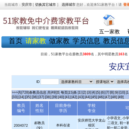
当前城市：
安庆市
[
切换其它城市
]
选择城市
您好，欢迎来51家教平台！请
登
五一家教
首页
请家教
做家教
学员信息
教员信
目前，51家教平台在册教员
3809
名，其中明星教员
163
名
安庆
ID
>>>共[728]条教员信息 共[49]页 每页[15]条
[1]
[2]
[3]
[4]
[5]
[6]
[7]
[8]
[9]
[10]
[1
[33]
[34]
[35]
[36]
[37]
[38]
[39]
[40]
[41]
[42]
[43]
[44]
[45]
[46]
[47]
[48]
[49]
教员
姓名
目前身份
学校
编号
性别
学历
专业
小学语文, 小学
安庆师范大学龙山
郝教员
二语文, 初一
本科在读
校区
2004072
(女)
初一初二化学, 