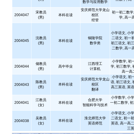
数学与应用数学
安庆师范大学龙山
宋教员
初一初二数学,
2004047
本科在读
校区
(男)
学, 高一
经管
小学语文, 小学
沈教员
铜陵学院
二语文, 初一
2004045
本科在读
(男)
数学类
初三语文, 初三
二数学, 高一
小学数学, 初
储教员
江西理工
2004044
高中毕业
学, 初三数学,
(男)
计算机
高一高
小学语文, 初
安庆师范大学龙山
陈教员
语, 初三语文,
本科在读
校区
2004043
(男)
高三英语, 英语
翻译
小学数学, 小学
江教员
合肥大学
2004041
本科在读
一初二数学, 
(女)
智能科学与技术
小学语文, 小学
吴教员
淮北师范大学
二语文, 初一初
本科在读
2004038
(女)
英语师范
英语, 高一高二
三英