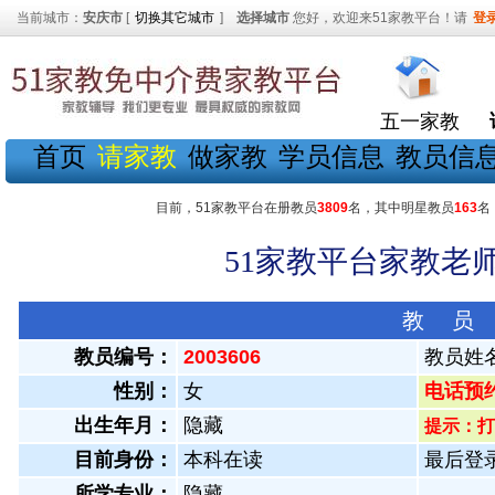
当前城市：
安庆市
[
切换其它城市
]
选择城市
您好，欢迎来51家教平台！请
登
五一家教
首页
请家教
做家教
学员信息
教员信
目前，51家教平台在册教员
3809
名，其中明星教员
163
名
51家教平台家教老师
教 员
教员编号：
2003606
教员姓
性别：
女
电话预约教
出生年月：
隐藏
提示：打
目前身份：
本科在读
最后登录：
所学专业：
隐藏