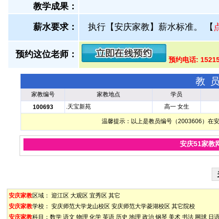
教学成果：
薪水要求：
执行【安庆家教】薪水标准。
【
预约这位老师：
预约电话: 1521
教
家教编号
家教地点
学员
.天宝新苑
高一 女生
100693
温馨提示：以上是教员编号（2003606）
安庆51家教
安庆家教
区域：
迎江区
大观区
宜秀区
其它
安庆家教
学校：
安庆师范大学龙山校区
安庆师范大学菱湖校区
其它院校
安庆家教
科目：
数学
语文
物理
化学
英语
历史
地理
政治
钢琴
美术
书法
网球
日