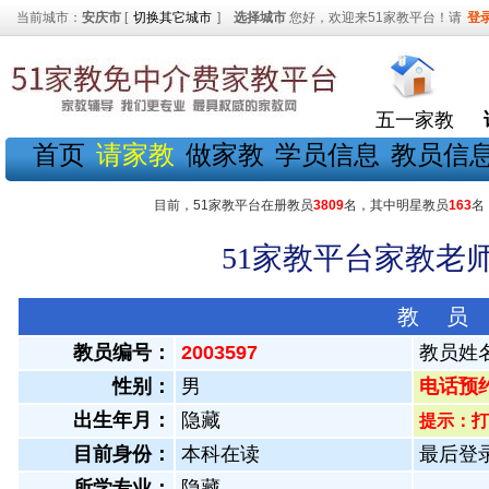
当前城市：
安庆市
[
切换其它城市
]
选择城市
您好，欢迎来51家教平台！请
登
五一家教
首页
请家教
做家教
学员信息
教员信
目前，51家教平台在册教员
3809
名，其中明星教员
163
名
51家教平台家教老师
教 员
教员编号：
2003597
教员姓
性别：
男
电话预约教
出生年月：
隐藏
提示：打
目前身份：
本科在读
最后登录：
所学专业：
隐藏