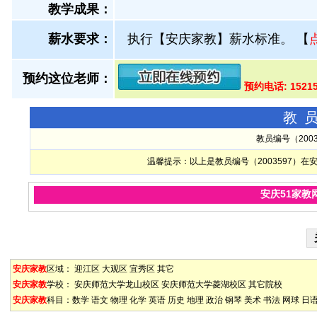
教学成果：
薪水要求：
执行【安庆家教】薪水标准。
【
预约这位老师：
预约电话: 1521
教
教员编号（200
温馨提示：以上是教员编号（2003597）
安庆51家教
安庆家教
区域：
迎江区
大观区
宜秀区
其它
安庆家教
学校：
安庆师范大学龙山校区
安庆师范大学菱湖校区
其它院校
安庆家教
科目：
数学
语文
物理
化学
英语
历史
地理
政治
钢琴
美术
书法
网球
日