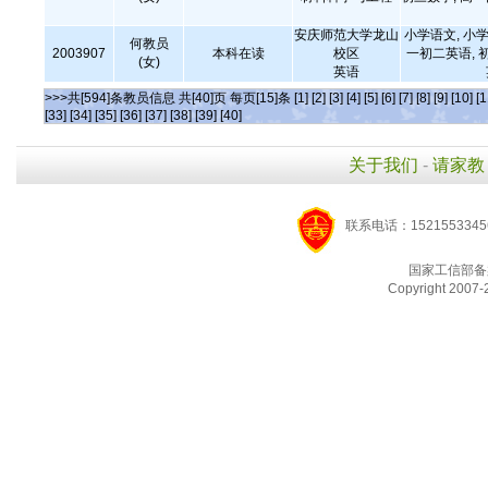
安庆师范大学龙山
小学语文, 小学
何教员
2003907
本科在读
校区
一初二英语, 
(女)
英语
>>>共[594]条教员信息 共[40]页 每页[15]条
[1]
[2]
[3]
[4]
[5]
[6]
[7]
[8]
[9]
[10]
[1
[33]
[34]
[35]
[36]
[37]
[38]
[39]
[40]
关于我们
-
请家教
联系电话：1521553345
国家工信部备
Copyright 2007-