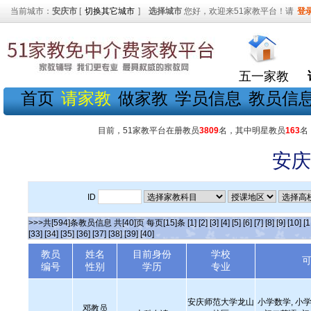
当前城市：
安庆市
[
切换其它城市
]
选择城市
您好，欢迎来51家教平台！请
登
五一家教
首页
请家教
做家教
学员信息
教员信
目前，51家教平台在册教员
3809
名，其中明星教员
163
名
安庆
ID
>>>共[594]条教员信息 共[40]页 每页[15]条
[1]
[2]
[3]
[4]
[5]
[6]
[7]
[8]
[9]
[10]
[1
[33]
[34]
[35]
[36]
[37]
[38]
[39]
[40]
教员
姓名
目前身份
学校
编号
性别
学历
专业
安庆师范大学龙山
小学数学, 小学
邓教员