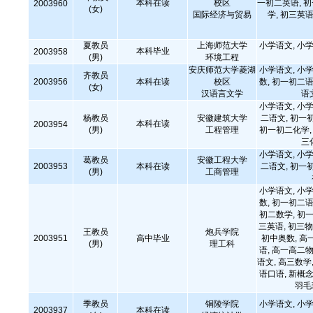
本科在读
校区
一初二英语, 
2003960
(女)
国际经济与贸易
学, 初三英语
夏教员
上海师范大学
小学语文, 小学
本科毕业
2003958
(男)
环境工程
安庆师范大学菱湖
小学语文, 小学
齐教员
2003956
本科在读
校区
数, 初一初二语
(女)
汉语言文学
语
小学语文, 小学
杨教员
安徽建筑大学
二语文, 初一
本科在读
2003954
(男)
工程管理
初一初二化学, 
三
小学语文, 小学
葛教员
安徽工程大学
2003953
本科在读
二语文, 初一
(男)
工商管理
小学语文, 小学
数, 初一初二语
初二数学, 初一
三英语, 初三物
王教员
炮兵学院
2003951
高中毕业
初中奥数, 高
(男)
理工科
语, 高一高二物
语文, 高三数学,
语口语, 新概念
羽毛
季教员
铜陵学院
小学语文, 小学
2003937
本科在读