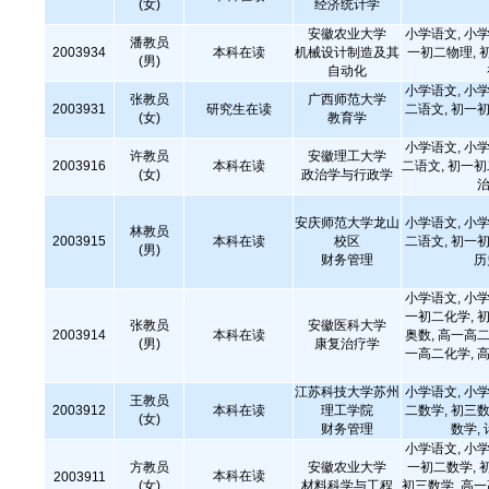
(女)
经济统计学
安徽农业大学
小学语文, 小学
潘教员
2003934
本科在读
机械设计制造及其
一初二物理, 
(男)
自动化
小学语文, 小学
张教员
广西师范大学
2003931
研究生在读
二语文, 初一初
(女)
教育学
小学语文, 小学
许教员
安徽理工大学
2003916
本科在读
二语文, 初一
(女)
政治学与行政学
治
安庆师范大学龙山
小学语文, 小学
林教员
2003915
本科在读
校区
二语文, 初一初
(男)
财务管理
历
小学语文, 小学
一初二化学, 初
张教员
安徽医科大学
2003914
本科在读
奥数, 高一高二
(男)
康复治疗学
一高二化学, 高
江苏科技大学苏州
小学语文, 小学
王教员
2003912
本科在读
理工学院
二数学, 初三数
(女)
财务管理
数学,
小学语文, 小学
方教员
安徽农业大学
一初二数学, 
本科在读
2003911
(女)
材料科学与工程
初三数学, 高